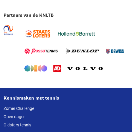
Partners van de KNLTB
Kennismaken met tennis
Over
deze
Zomer Challenge
Open dagen
website
Oldstars tennis