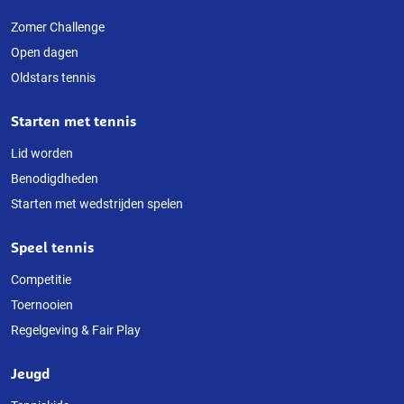
Over
deze
Zomer Challenge
Open dagen
website
Oldstars tennis
Starten met tennis
Lid worden
Benodigdheden
Starten met wedstrijden spelen
Speel tennis
Competitie
Toernooien
Regelgeving & Fair Play
Jeugd