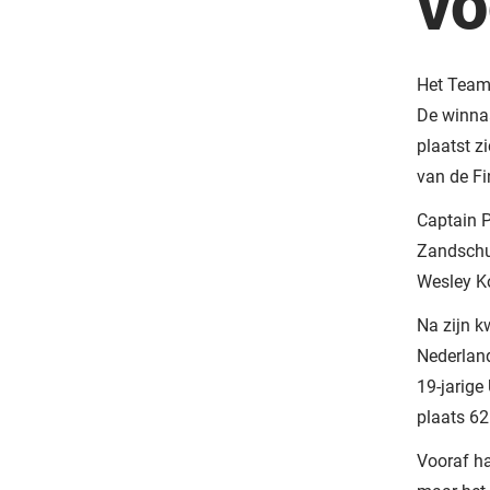
VO
Het TeamN
De winna
plaatst z
van de Fi
Captain P
Zandschul
Wesley K
Na zijn k
Nederland
19-jarig
plaats 62
Vooraf h