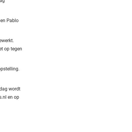
dag
 en Pablo
ewerkt.
et op tegen
pstelling.
ndag wordt
s.nl en op