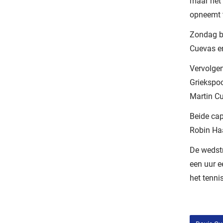
maar het 
opneemt t
Zondag b
Cuevas en
Vervolgen
Griekspoo
Martin C
Beide cap
Robin Haa
De wedstr
een uur ee
het tenni