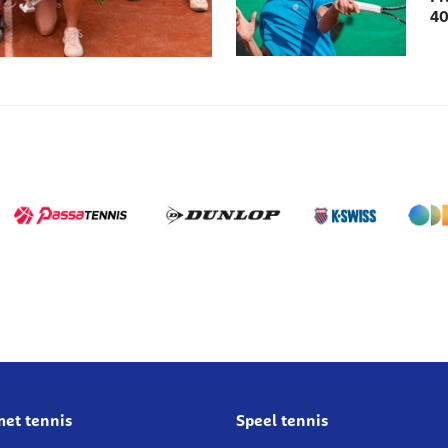
40
met tennis
Speel tennis