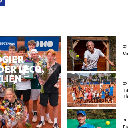
up
02
Vo
OGIER
DER LECQ,
ELIEN
02
Ti
Th
30 
Fr