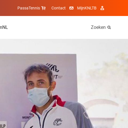
PassaTennis
Contact
MijnKNLTB
mNL
Zoeken