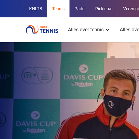
Overige
KNLTB
Tennis
Padel
Pickleball
Verenig
KNLTB
Hoofdmenu
websites
Alles over tennis
Alles ov