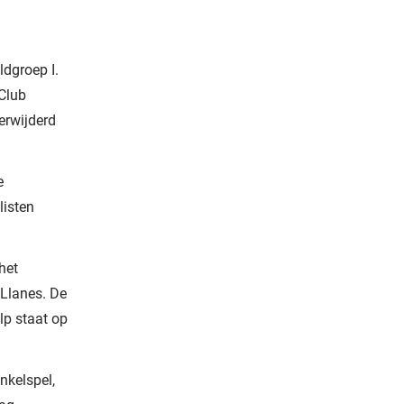
dgroep I.
Club
erwijderd
e
listen
het
 Llanes. De
lp staat op
nkelspel,