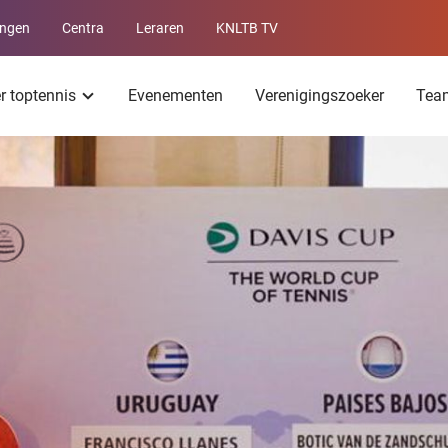
ingen
Centra
Leraren
KNLTB TV
Service
menu
er toptennis
Evenementen
Verenigingszoeker
Tea