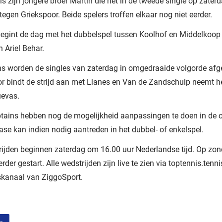
is zijn jongere broer Martin die het in de tweede single op zater
egen Griekspoor. Beide spelers troffen elkaar nog niet eerder.
egint de dag met het dubbelspel tussen Koolhof en Middelkoop
 Ariel Behar.
s worden de singles van zaterdag in omgedraaide volgorde afg
r bindt de strijd aan met Llanes en Van de Zandschulp neemt h
uevas.
tains hebben nog de mogelijkheid aanpassingen te doen in de o
se kan indien nodig aantreden in het dubbel- of enkelspel.
ijden beginnen zaterdag om 16.00 uur Nederlandse tijd. Op zo
rder gestart. Alle wedstrijden zijn live te zien via toptennis.tenni
skanaal van ZiggoSport.