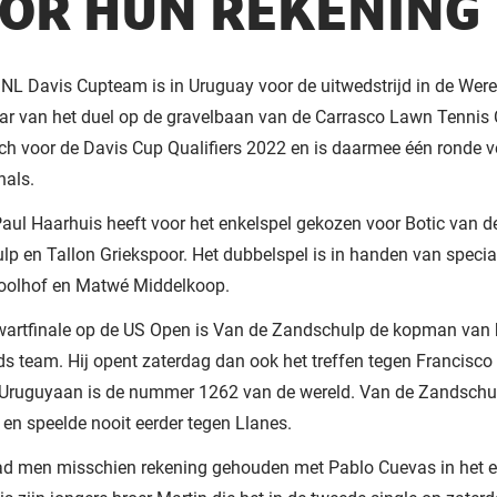
OR HUN REKENING
L Davis Cupteam is in Uruguay voor de uitwedstrijd in de Werel
ar van het duel op de gravelbaan van de Carrasco Lawn Tennis 
ich voor de Davis Cup Qualifiers 2022 en is daarmee één ronde v
nals.
aul Haarhuis heeft voor het enkelspel gekozen voor Botic van d
p en Tallon Griekspoor. Het dubbelspel is in handen van specia
oolhof en Matwé Middelkoop.
wartfinale op de US Open is Van de Zandschulp de kopman van 
s team. Hij opent zaterdag dan ook het treffen tegen Francisco
e Uruguyaan is de nummer 1262 van de wereld. Van de Zandschu
 en speelde nooit eerder tegen Llanes.
ad men misschien rekening gehouden met Pablo Cuevas in het e