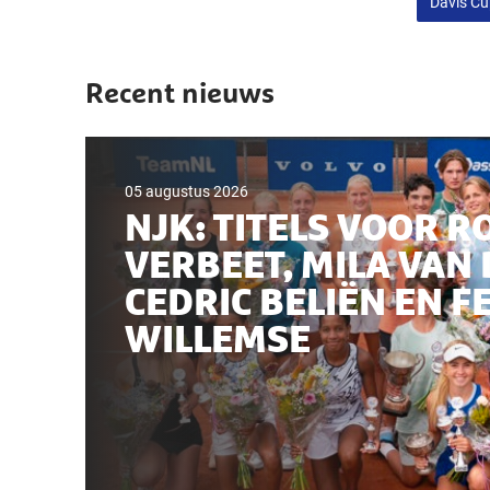
Davis C
Recent nieuws
05 augustus 2026
NJK: TITELS VOOR R
VERBEET, MILA VAN 
CEDRIC BELIËN EN F
WILLEMSE