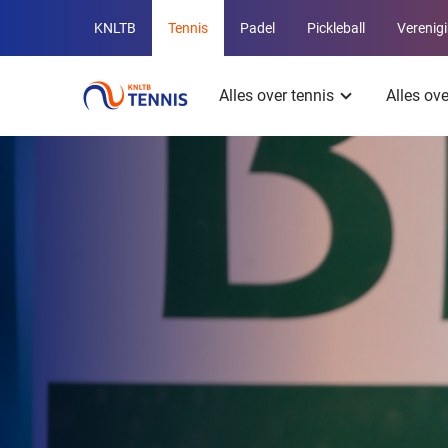
Overige
KNLTB
Tennis
Padel
Pickleball
Verenig
KNLTB
Hoofdmenu
websites
Alles over tennis
Alles ov