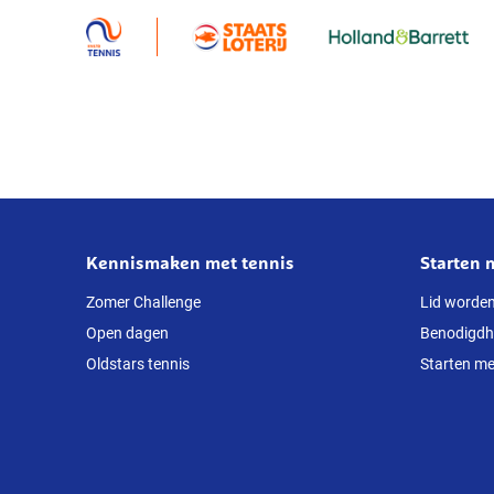
Rogier
Verbeet,
Mila
van
der
Lecq,
Cedric
Beliën
en
Felien
Kennismaken met tennis
Starten 
Over
Willemse
deze
Zomer Challenge
Lid worde
Open dagen
Benodigd
website
Oldstars tennis
Starten me