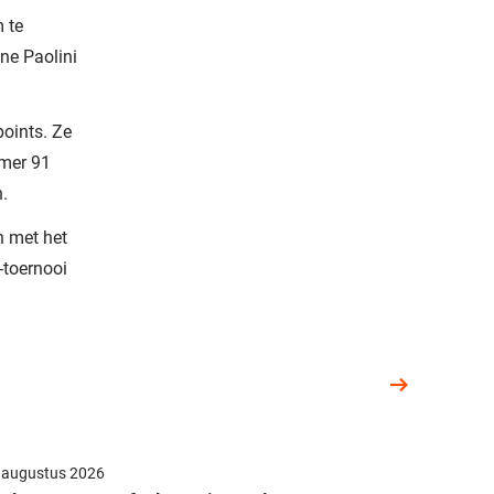
 te
ne Paolini
points. Ze
mmer 91
n.
 met het
F-toernooi
 augustus 2026