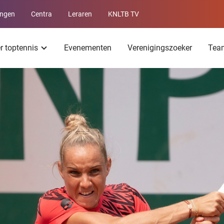
ingen
Centra
Leraren
KNLTB TV
Service
menu
er toptennis
Evenementen
Verenigingszoeker
Tea