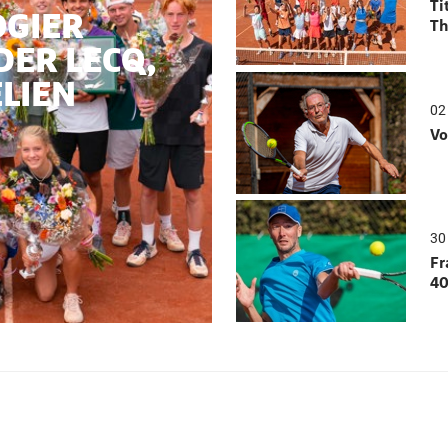
Ti
OGIER
Th
DER LECQ,
ELIEN
02
Vo
30 
Fr
40