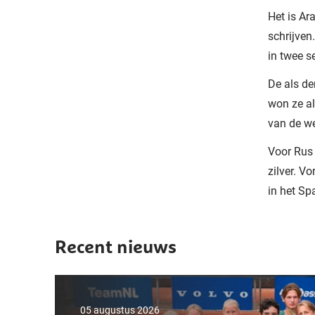
Het is Ar
schrijven
in twee se
De als de
won ze al
van de we
Voor Rus
zilver. V
in het S
Recent nieuws
05 augustus 2026