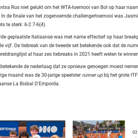
antxa Rus niet gelukt om het WTA-toernooi van Bol op haar naam
. In de finale van het zogenoemde challengertoernooi was Jasmi
ts te sterk: 6-2 7-6(4).
rde geplaatste Italiaanse was met name effectief op haar break
le vijf. De tiebreak van de tweede set betekende ook dat de nu
reldranglijst al haar zes tiebreaks in 2021 heeft weten te winne
 betekende de nederlaag dat ze opnieuw genoegen moest nemen
orige maand was de 30-jarige speelster
runner up
bij het grote IT
paanse La Bisbal D'Emporda.
02