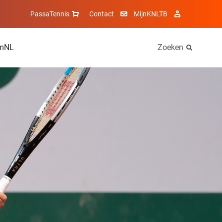
PassaTennis
Contact
MijnKNLTB
mNL
Zoeken