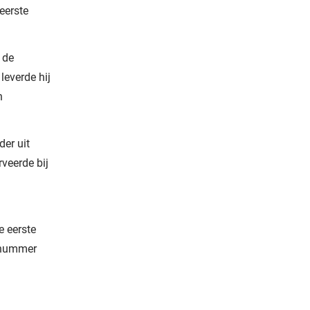
eerste
 de
leverde hij
n
der uit
veerde bij
e eerste
e nummer