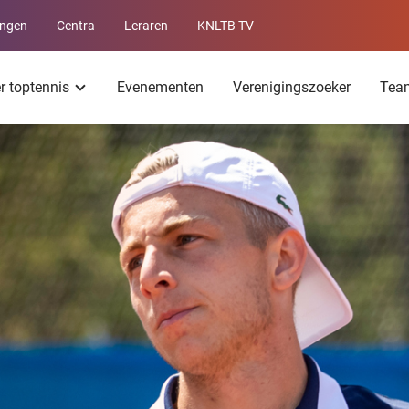
ingen
Centra
Leraren
KNLTB TV
Service
menu
er toptennis
Evenementen
Verenigingszoeker
Tea