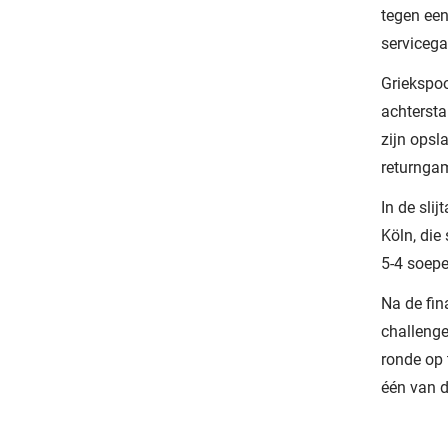
tegen een
servicega
Griekspoo
achtersta
zijn opsl
returngam
In de slij
Köln, die
5-4 soepe
Na de fin
challenge
ronde op 
één van de