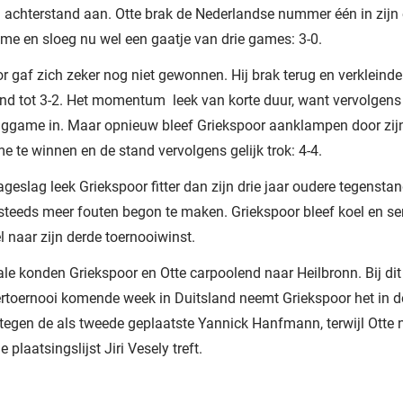
 achterstand aan. Otte brak de Nederlandse nummer één in zijn 
me en sloeg nu wel een gaatje van drie games: 3-0.
r gaf zich zeker nog niet gewonnen. Hij brak terug en verkleinde
nd tot 3-2. Het momentum leek van korte duur, want vervolgens 
aggame in. Maar opnieuw bleef Griekspoor aanklampen door zij
e te winnen en de stand vervolgens gelijk trok: 4-4.
tageslag leek Griekspoor fitter dan zijn drie jaar oudere tegenstan
 steeds meer fouten begon te maken. Griekspoor bleef koel en ser
l naar zijn derde toernooiwinst.
ale konden Griekspoor en Otte carpoolend naar Heilbronn. Bij dit
rtoernooi komende week in Duitsland neemt Griekspoor het in d
tegen de als tweede geplaatste Yannick Hanfmann, terwijl Ott
 plaatsingslijst Jiri Vesely treft.