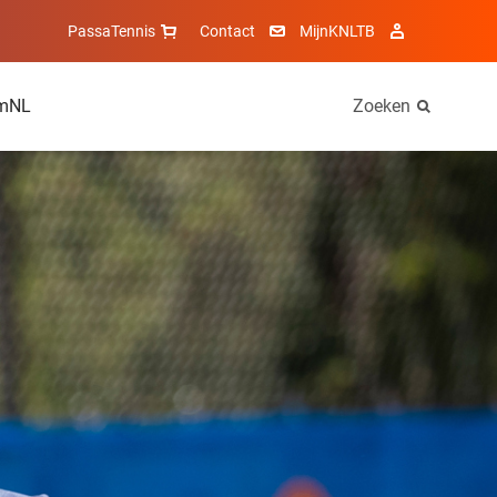
PassaTennis
Contact
MijnKNLTB
mNL
Zoeken