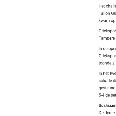
Het chall
Tallon Gr
kwam op 
Griekspoo
Tampere (
In de ope
Griekspoo
toonde zij
In het tw
schade di
gesteund 
5-4 de se
Beslisse
De derde