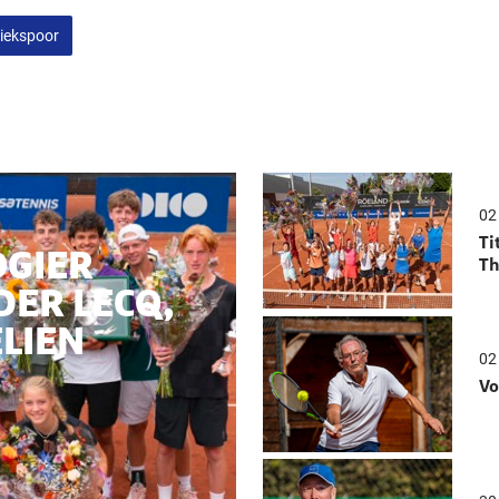
riekspoor
02
Ti
OGIER
Th
DER LECQ,
ELIEN
02
Vo