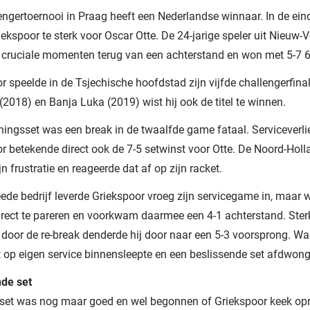
engertoernooi in Praag heeft een Nederlandse winnaar. In de ein
iekspoor te sterk voor Oscar Otte. De 24-jarige speler uit Nieuw
cruciale momenten terug van een achterstand en won met 5-7 6-
r speelde in de Tsjechische hoofdstad zijn vijfde challengerfinal
2018) en Banja Luka (2019) wist hij ook de titel te winnen.
ningsset was een break in de twaalfde game fataal. Serviceverli
r betekende direct ook de 7-5 setwinst voor Otte. De Noord-Holl
n frustratie en reageerde dat af op zijn racket.
eede bedrijf leverde Griekspoor vroeg zijn servicegame in, maar w
rect te pareren en voorkwam daarmee een 4-1 achterstand. Ster
door de re-break denderde hij door naar een 5-3 voorsprong. Waa
t op eigen service binnensleepte en een beslissende set afdwong
nde set
 set was nog maar goed en wel begonnen of Griekspoor keek o