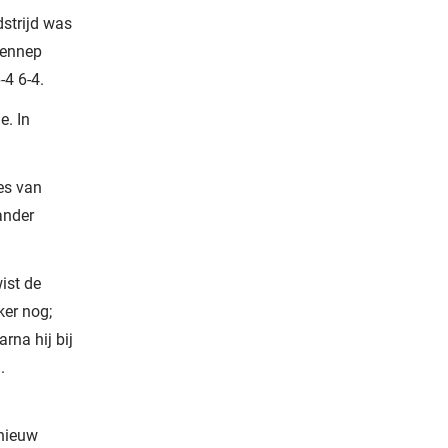
dstrijd was
-Vennep
4 6-4.
e. In
es van
ander
ist de
ker nog;
rna hij bij
.
pnieuw