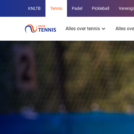
Overige
KNLTB
Tennis
Padel
Pickleball
Verenig
KNLTB
Hoofdmenu
websites
Alles over tennis
Alles ov