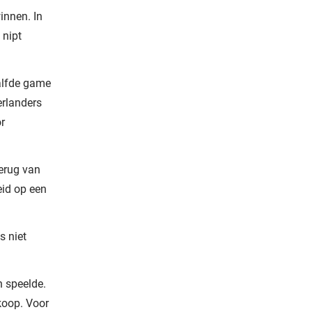
innen. In
 nipt
aalfde game
erlanders
or
erug van
eid op een
s niet
n speelde.
koop. Voor