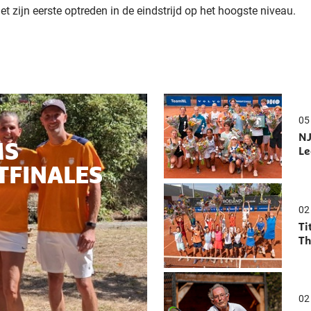
et zijn eerste optreden in de eindstrijd op het hoogste niveau.
05
NJ
MS
Le
TFINALES
02
Ti
Th
02