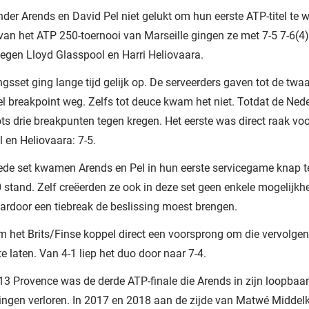
nder Arends en David Pel niet gelukt om hun eerste ATP-titel te w
 van het ATP 250-toernooi van Marseille gingen ze met 7-5 7-6(4)
tegen Lloyd Glasspool en Harri Heliovaara.
gsset ging lange tijd gelijk op. De serveerders gaven tot de tw
l breakpoint weg. Zelfs tot deuce kwam het niet. Totdat de Ned
lots drie breakpunten tegen kregen. Het eerste was direct raak vo
 en Heliovaara: 7-5.
ede set kwamen Arends en Pel in hun eerste servicegame knap t
 stand. Zelf creëerden ze ook in deze set geen enkele mogelijkh
ardoor een tiebreak de beslissing moest brengen.
m het Brits/Finse koppel direct een voorsprong om die vervolgen
te laten. Van 4-1 liep het duo door naar 7-4.
3 Provence was de derde ATP-finale die Arends in zijn loopbaa
gingen verloren. In 2017 en 2018 aan de zijde van Matwé Middel