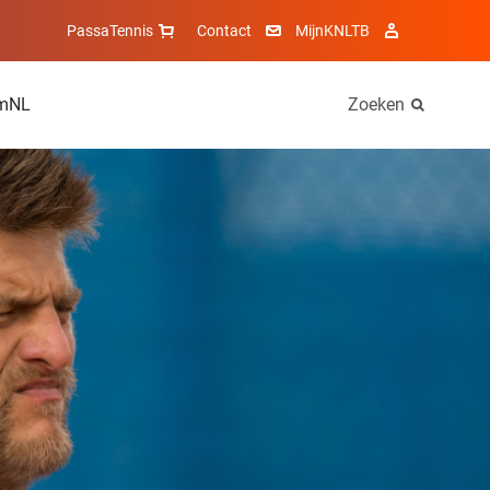
PassaTennis
Contact
MijnKNLTB
mNL
Zoeken