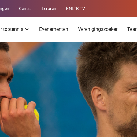
ingen
Centra
Leraren
KNLTB TV
Service
menu
er toptennis
Evenementen
Verenigingszoeker
Tea