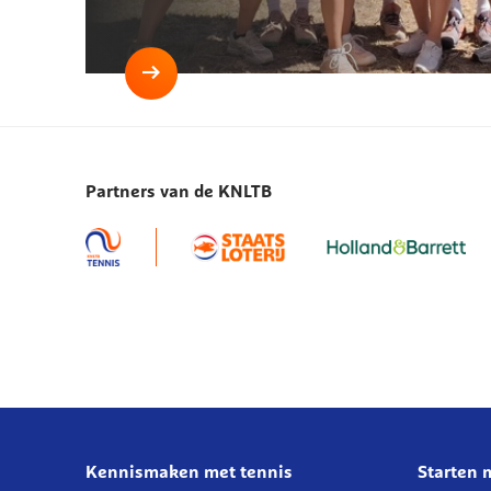
Lees
meer
Nederlandse
teams
Partners van de KNLTB
gestrand
in
kwartfinales
WK
Masters
40,
45
Kennismaken met tennis
Starten 
Over