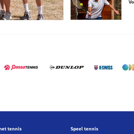
Vo
met tennis
Speel tennis