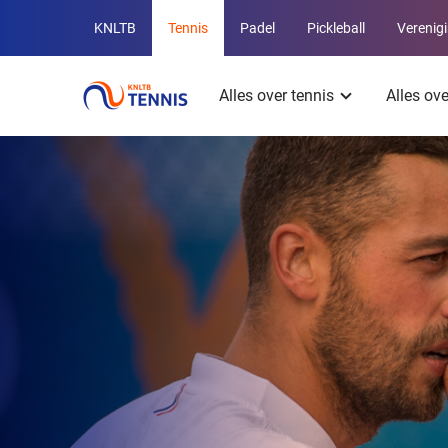
Overige
KNLTB
Tennis
Padel
Pickleball
Verenig
KNLTB
Hoofdmenu
websites
Alles over tennis
Alles ov