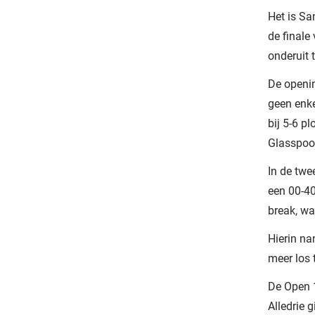
Het is Sa
de finale
onderuit 
De openin
geen enke
bij 5-6 p
Glasspool
In de twe
een 00-40
break, wa
Hierin na
meer los 
De Open 1
Alledrie 