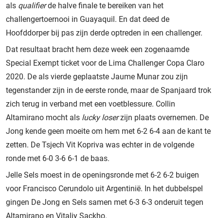
als
qualifier
de halve finale te bereiken van het
challengertoernooi in Guayaquil. En dat deed de
Hoofddorper bij pas zijn derde optreden in een challenger.
Dat resultaat bracht hem deze week een zogenaamde
Special Exempt ticket voor de Lima Challenger Copa Claro
2020. De als vierde geplaatste Jaume Munar zou zijn
tegenstander zijn in de eerste ronde, maar de Spanjaard trok
zich terug in verband met een voetblessure. Collin
Altamirano mocht als
lucky loser
zijn plaats overnemen. De
Jong kende geen moeite om hem met 6-2 6-4 aan de kant te
zetten. De Tsjech Vit Kopriva was echter in de volgende
ronde met 6-0 3-6 6-1 de baas.
Jelle Sels moest in de openingsronde met 6-2 6-2 buigen
voor Francisco Cerundolo uit Argentinië. In het dubbelspel
gingen De Jong en Sels samen met 6-3 6-3 onderuit tegen
Altamirano en Vitaliy Sackho.