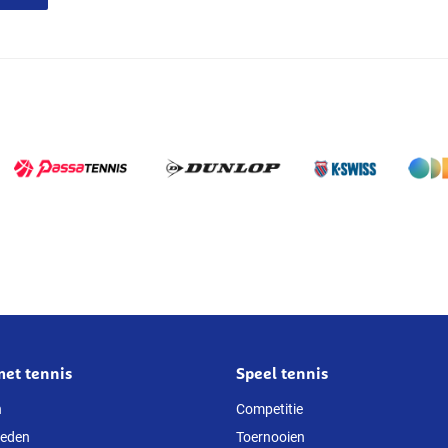
met tennis
Speel tennis
n
Competitie
heden
Toernooien