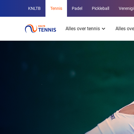
Overige
KNLTB
Tennis
Padel
Pickleball
Verenig
KNLTB
Hoofdmenu
websites
Alles over tennis
Alles ov