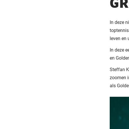
GR
In deze n
toptennis
leven en 
In deze e
en Golde
Steffan K
zoomen in
als Golde