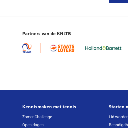
Partners van de KNLTB
Kennismaken met tennis
Starten 
Over
deze
Zomer Challenge
Lid worde
Open dagen
Benodigd
website