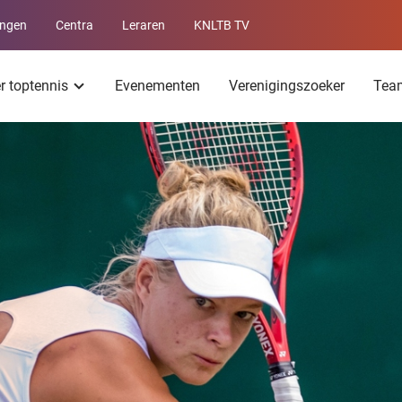
ingen
Centra
Leraren
KNLTB TV
Service
menu
er toptennis
Evenementen
Verenigingszoeker
Tea