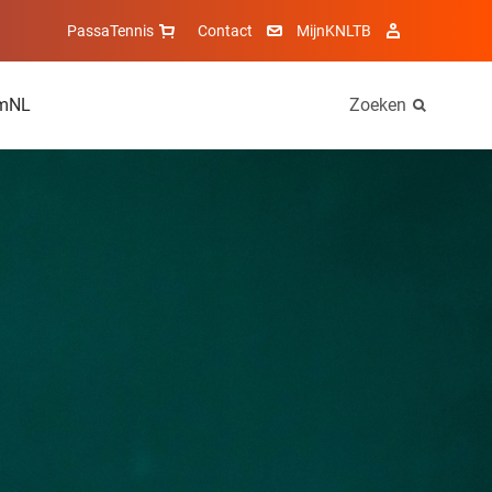
PassaTennis
Contact
MijnKNLTB
mNL
Zoeken