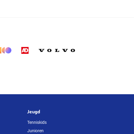
Jeugd
Tenniskids
Junioren