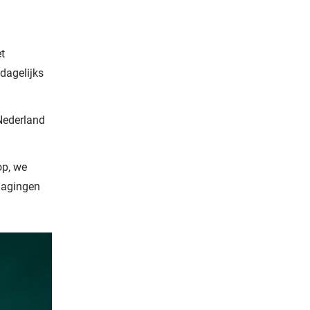
t
dagelijks
 Nederland
op, we
dagingen