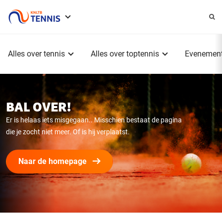
Service
menu
Hoofdmenu
Alles over tennis
Alles over toptennis
Evenemen
BAL OVER!
Er is helaas iets misgegaan.. Misschien bestaat de pagina
die je zocht niet meer. Of is hij verplaatst.
Naar de homepage