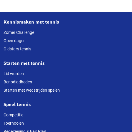
Kennismaken met tennis
Over
deze
Zomer Challenge
Open dagen
website
Oldstars tennis
Starten met tennis
Lid worden
Benodigdheden
Starten met wedstrijden spelen
Speel tennis
Competitie
Toernooien
Regelgeving & Fair Play