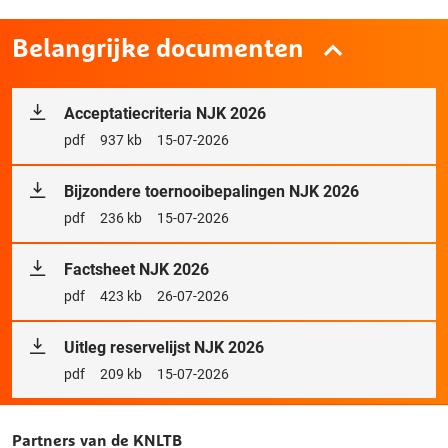
Belangrijke documenten
Acceptatiecriteria NJK 2026
Bestandstype
pdf
Bestandsgrootte
937 kb
Releasedatum
15-07-2026
Bijzondere toernooibepalingen NJK 2026
Bestandstype
pdf
Bestandsgrootte
236 kb
Releasedatum
15-07-2026
Factsheet NJK 2026
Bestandstype
pdf
Bestandsgrootte
423 kb
Releasedatum
26-07-2026
Uitleg reservelijst NJK 2026
Bestandstype
pdf
Bestandsgrootte
209 kb
Releasedatum
15-07-2026
Partners van de KNLTB