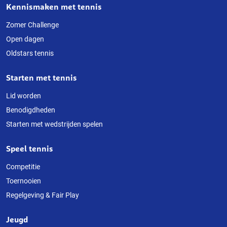
Kennismaken met tennis
Over
deze
Zomer Challenge
Open dagen
website
Oldstars tennis
Starten met tennis
Lid worden
Benodigdheden
Starten met wedstrijden spelen
Speel tennis
Competitie
Toernooien
Regelgeving & Fair Play
Jeugd