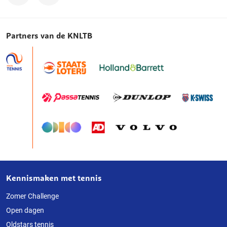
Partners van de KNLTB
Kennismaken met tennis
Over
deze
Zomer Challenge
Open dagen
website
Oldstars tennis