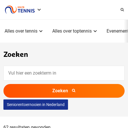
Service
menu
Hoofdmenu
Alles over tennis
Alles over toptennis
Evenemen
Zoeken
Vul
hier
een
Zoeken
zoekterm
in
Seniorentoernooien in Nederland
62 resultaten gevonden