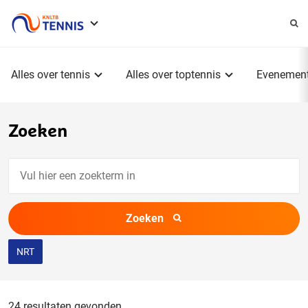
Service
menu
Hoofdmenu
Alles over tennis
Alles over toptennis
Evenemen
Zoeken
Vul
hier
een
Zoeken
zoekterm
in
NRT
24 resultaten gevonden