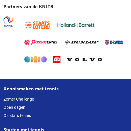
Partners van de KNLTB
Kennismaken met tennis
Over
deze
Zomer Challenge
Open dagen
website
Oldstars tennis
Starten met tennis