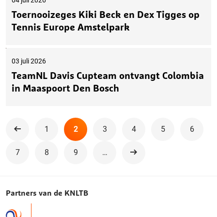
04 juli 2026
Toernooizeges Kiki Beck en Dex Tigges op
Tennis Europe Amstelpark
03 juli 2026
TeamNL Davis Cupteam ontvangt Colombia
in Maaspoort Den Bosch
1
2
3
4
5
6
Vorige
7
8
9
…
Volgende
Partners van de KNLTB