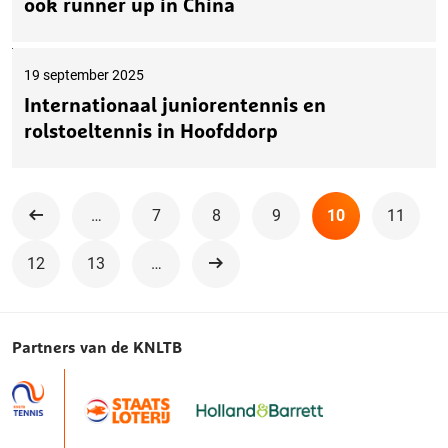
ook runner up in China
19 september 2025
Internationaal juniorentennis en
rolstoeltennis in Hoofddorp
…
7
8
9
10
11
Vorige
12
13
…
Volgende
Partners van de KNLTB