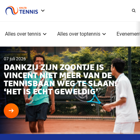
Service
menu
Hoofdmenu
Alles over tennis
Alles over toptennis
Evenemen
07 juli 2026
DANKZIJ ZIJN ZOONTJE IS
VINCENT NIET MEER VAN DE
TENNISBAAN WEG TE SLAAN:
‘HET IS ECHT GEWELDIG’