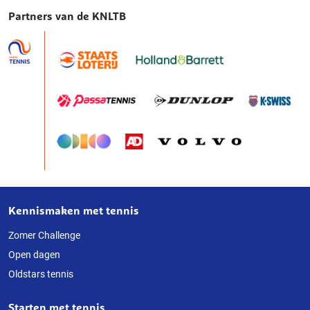
Partners van de KNLTB
Kennismaken met tennis
Over
deze
Zomer Challenge
Open dagen
website
Oldstars tennis
Starten met tennis