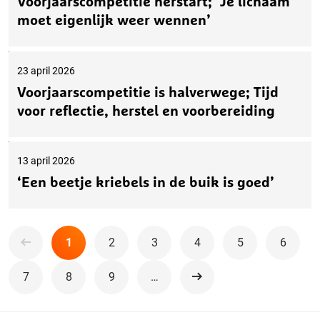
Voorjaarscompetitie herstart; ‘Je lichaam
moet eigenlijk weer wennen’
23 april 2026
Voorjaarscompetitie is halverwege; Tijd
voor reflectie, herstel en voorbereiding
13 april 2026
‘Een beetje kriebels in de buik is goed’
1
2
3
4
5
6
7
8
9
…
Volgende