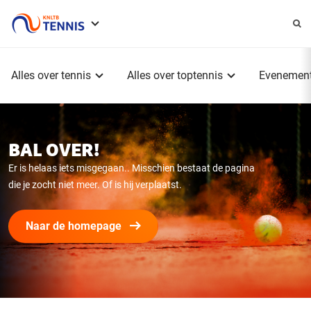
Service
menu
Hoofdmenu
Alles over tennis
Alles over toptennis
Evenemen
BAL OVER!
Er is helaas iets misgegaan.. Misschien bestaat de pagina
die je zocht niet meer. Of is hij verplaatst.
Naar de homepage